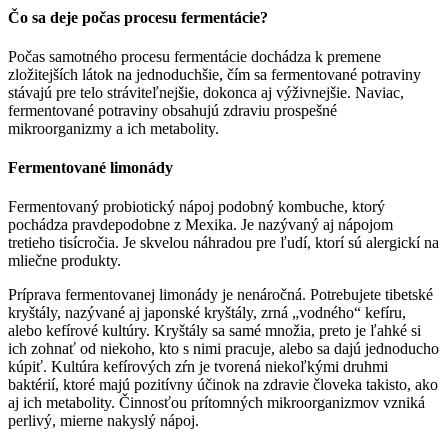
Čo sa deje počas procesu fermentácie?
Počas samotného procesu fermentácie dochádza k premene
zložitejších látok na jednoduchšie, čím sa fermentované potraviny
stávajú pre telo stráviteľnejšie, dokonca aj výživnejšie. Naviac,
fermentované potraviny obsahujú zdraviu prospešné
mikroorganizmy a ich metabolity.
Fermentované limonády
Fermentovaný probiotický nápoj podobný kombuche, ktorý
pochádza pravdepodobne z Mexika. Je nazývaný aj nápojom
tretieho tisícročia. Je skvelou náhradou pre ľudí, ktorí sú alergickí na
mliečne produkty.
Príprava fermentovanej limonády je nenáročná. Potrebujete tibetské
kryštály, nazývané aj japonské kryštály, zrná „vodného“ kefíru,
alebo kefírové kultúry. Kryštály sa samé množia, preto je ľahké si
ich zohnať od niekoho, kto s nimi pracuje, alebo sa dajú jednoducho
kúpiť. Kultúra kefírových zŕn je tvorená niekoľkými druhmi
baktérií, ktoré majú pozitívny účinok na zdravie človeka takisto, ako
aj ich metabolity. Činnosťou prítomných mikroorganizmov vzniká
perlivý, mierne nakyslý nápoj.