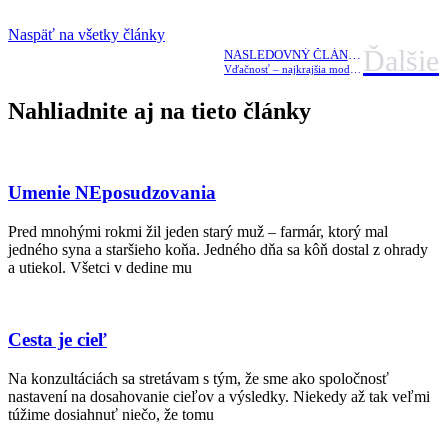
Naspäť na všetky články
Ďalšie
NASLEDOVNÝ ČLÁNOK
Vďačnosť – najkrajšia modlitba za požehnanie života
Nahliadnite aj na tieto články
Umenie NEposudzovania
Pred mnohými rokmi žil jeden starý muž – farmár, ktorý mal
jedného syna a staršieho koňa. Jedného dňa sa kôň dostal z ohrady
a utiekol. Všetci v dedine mu
Cesta je cieľ
Na konzultáciách sa stretávam s tým, že sme ako spoločnosť
nastavení na dosahovanie cieľov a výsledky. Niekedy až tak veľmi
túžime dosiahnuť niečo, že tomu