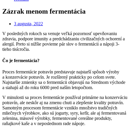
Zázrak menom fermentácia
3 augusta, 2022
V posledných rokoch sa venuje veľká pozornosť upevňovaniu
zdravia, podpore imunity a predchádzaniu civilizačných ochorení a
alergií. Preto si nižšie povieme pár slov o fermentácii a nápoji 3-
tieho tisícročia.
Čo je fermentácia?
Proces fermentácie potravín predstavuje najstarší spôsob výroby
a konzervácie potravín. Je rozšírený prakticky po celom svete.
Najstaršie zmienky sa o fermentácii objavujú na Strednom východe
a siahajú až do roku 6000 pred naším letopočtom.
V minulosti sa proces fermentácie používal primárne na konzerváciu
potravín, ale neskôr aj na zmenu chuti a zlepšenie kvality potravín.
Samotným procesom fermentácie vzniklo množstvo tradičných
mliečnych výrobkov, ako sú jogurty, syry, kefír, ale aj fermentovaná
zelenina, mäsové výrobky, fermentované cereálne produkty,
raňajkové kaše a v neposlednom rade nápoje.