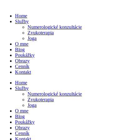
Preskočiť
na
Home
obsah
Služby
Numerologické konzultácie
Zvukoterapia
Joga
O mne
Blog
Poukážky
Obrazy
Cenník
Kontakt
Home
Služby
Numerologické konzultácie
Zvukoterapia
Joga
O mne
Blog
Poukážky
Obrazy
Cenník
Kontakt