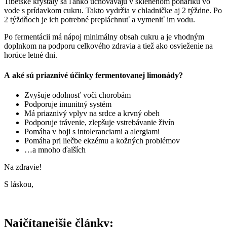
Tibetské kryštály sa ľahko uchovávajú v sklenenom poháriku vo
vode s prídavkom cukru. Takto vydržia v chladničke aj 2 týždne. Po
2 týždňoch je ich potrebné prepláchnuť a vymeniť im vodu.
Po fermentácii má nápoj minimálny obsah cukru a je vhodným
doplnkom na podporu celkového zdravia a tiež ako osvieženie na
horúce letné dni.
A aké sú priaznivé účinky fermentovanej limonády?
Zvyšuje odolnosť voči chorobám
Podporuje imunitný systém
Má priaznivý vplyv na srdce a krvný obeh
Podporuje trávenie, zlepšuje vstrebávanie živín
Pomáha v boji s intoleranciami a alergiami
Pomáha pri liečbe ekzému a kožných problémov
…a mnoho ďalších
Na zdravie!
S láskou,
Najčítanejšie články: