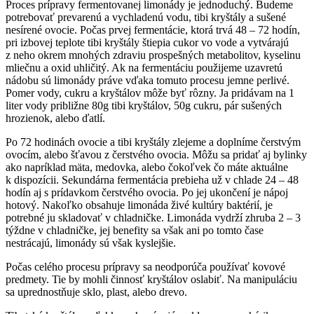
Proces prípravy fermentovanej limonády je jednoduchý. Budeme
potrebovať prevarenú a vychladenú vodu, tibi kryštály a sušené
nesírené ovocie. Počas prvej fermentácie, ktorá trvá 48 – 72 hodín,
pri izbovej teplote tibi kryštály štiepia cukor vo vode a vytvárajú
z neho okrem mnohých zdraviu prospešných metabolitov, kyselinu
mliečnu a oxid uhličitý. Ak na fermentáciu použijeme uzavretú
nádobu sú limonády práve vďaka tomuto procesu jemne perlivé.
Pomer vody, cukru a kryštálov môže byť rôzny. Ja pridávam na 1
liter vody približne 80g tibi kryštálov, 50g cukru, pár sušených
hrozienok, alebo ďatlí.
Po 72 hodinách ovocie a tibi kryštály zlejeme a doplníme čerstvým
ovocím, alebo šťavou z čerstvého ovocia. Môžu sa pridať aj bylinky
ako napríklad mäta, medovka, alebo čokoľvek čo máte aktuálne
k dispozícii. Sekundárna fermentácia prebieha už v chlade 24 – 48
hodín aj s prídavkom čerstvého ovocia. Po jej ukončení je nápoj
hotový. Nakoľko obsahuje limonáda živé kultúry baktérií, je
potrebné ju skladovať v chladničke. Limonáda vydrží zhruba 2 – 3
týždne v chladničke, jej benefity sa však ani po tomto čase
nestrácajú, limonády sú však kyslejšie.
Počas celého procesu prípravy sa neodporúča používať kovové
predmety. Tie by mohli činnosť kryštálov oslabiť. Na manipuláciu
sa uprednostňuje sklo, plast, alebo drevo.