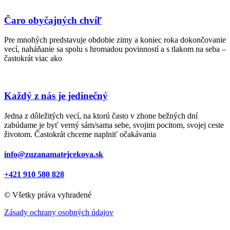
Čaro obyčajných chvíľ
Pre mnohých predstavuje obdobie zimy a koniec roka dokončovanie
vecí, naháňanie sa spolu s hromadou povinností a s tlakom na seba –
častokrát viac ako
Každý z nás je jedinečný
Jedna z dôležitých vecí, na ktorú často v zhone bežných dní
zabúdame je byť verný sám/sama sebe, svojim pocitom, svojej ceste
životom. Častokrát chceme naplniť očakávania
info@zuzanamatejcekova.sk
+421 910 580 828
© Všetky práva vyhradené
Zásady ochrany osobných údajov